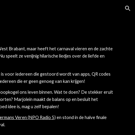
ion
West Brabant, maar heeft het carnaval vieren en de zachte
 speelt ze venijnig hilarische liedjes over de liefde en
is v
oor iedereen die gestoord wordt van apps, QR codes
iedereen die er geen genoeg van kan krijgen!
n sloopkogel ons leven binnen. Wat te doen? De stekker eruit
storten? Marjolein maakt de balans op en besluit het
ed idee is, mag u zelf bepalen!
ermans Veren (NPO Radio 5)
en stond in
de
halve finale
al.