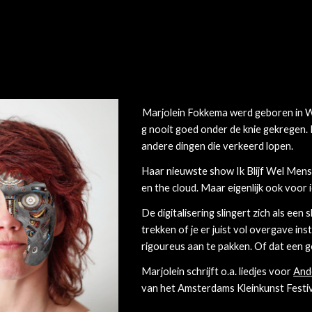
ip to main content
Skip to navigat
Marjolein Fokkema
w
erd geboren in 
g nooit goed onder de knie gekregen. Nu
andere dingen die verkeerd lopen.
Haar nieuwste show Ik Blijf Wel Mens 
en the cloud. Maar eigenlijk ook voor 
De digitalisering slingert zich als ee
trekken of je er juist vol overgave in
rigoureus aan te pakken. Of dat een go
Marjolein
schrijft o.a. liedjes voor
And
van het Amsterdams Kleinkunst Festiv